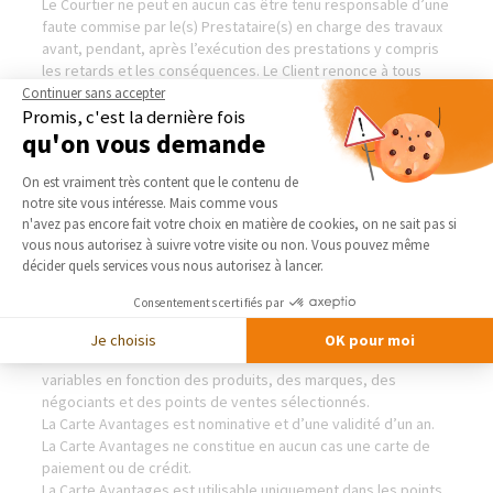
Le Courtier ne peut en aucun cas être tenu responsable d’une
faute commise par le(s) Prestataire(s) en charge des travaux
avant, pendant, après l’exécution des prestations y compris
les retards et les conséquences. Le Client renonce à tous
recours à l’encontre du Courtier.
Continuer sans accepter
Promis, c'est la dernière fois
qu'on vous demande
CARTES AVANTAGES
Plateforme de Gestion du Consentement 
On est vraiment très content que le contenu de
notre site vous intéresse. Mais comme vous
Le Courtier propose au Client la Carte Avantages de Agence
Axeptio consent
n'avez pas encore fait votre choix en matière de cookies, on ne sait pas si
de Nevers & Cosne sur Loire lui permettant de bénéficier de
vous nous autorisez à suivre votre visite ou non. Vous pouvez même
tarifs spécifiques chez des fabricants, négociants en
décider quels services vous nous autorisez à lancer.
matériaux et prestataires habitat, partenaires du Réseau
Agence de Nevers & Cosne sur Loire.
Consentements certifiés par
Les partenaires référencés accordant ces tarifs spécifiques
sur les produits de leur catalogue sont seuls responsables
Je choisis
OK pour moi
des niveaux de remises accordées. Les remises sont
variables en fonction des produits, des marques, des
négociants et des points de ventes sélectionnés.
La Carte Avantages est nominative et d’une validité d’un an.
La Carte Avantages ne constitue en aucun cas une carte de
paiement ou de crédit.
La Carte Avantages est utilisable uniquement dans les points