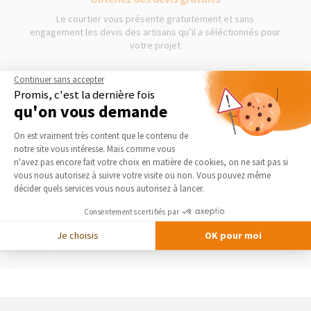
Le courtier vous présente gratuitement et sans
engagement les devis des artisans qu’il a séléctionnés pour
votre projet
Continuer sans accepter
3
Promis, c'est la dernière fois
qu'on vous demande
Plateforme de Gestion du Consentement 
On est vraiment très content que le contenu de
Démarrage des travaux
notre site vous intéresse. Mais comme vous
Axeptio consent
n'avez pas encore fait votre choix en matière de cookies, on ne sait pas si
Séléctionnez en toute liberté vos artisans et les travaux
vous nous autorisez à suivre votre visite ou non. Vous pouvez même
peuvent commencer !
décider quels services vous nous autorisez à lancer.
Consentements certifiés par
DEMANDER UN DEVIS GRATUIT
Je choisis
OK pour moi