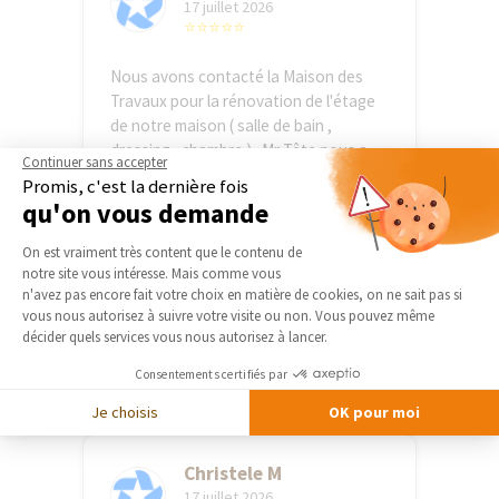
17 juillet 2026
⭐⭐⭐⭐⭐
Nous avons contacté la Maison des
Travaux pour la rénovation de l'étage
de notre maison ( salle de bain ,
dressing , chambre ) . Mr Tête nous a
Continuer sans accepter
mis ...
Promis, c'est la dernière fois
Voir plus
qu'on vous demande
Plateforme de Gestion du Consentement 
On est vraiment très content que le contenu de
anonymous R
notre site vous intéresse. Mais comme vous
17 juillet 2026
Axeptio consent
n'avez pas encore fait votre choix en matière de cookies, on ne sait pas si
⭐⭐⭐⭐⭐
vous nous autorisez à suivre votre visite ou non. Vous pouvez même
décider quels services vous nous autorisez à lancer.
Très satisfait du professionnalisme
Consentements certifiés par
d’Eric Ballereau À l’écoute et réactif
Je choisis
OK pour moi
Christele M
17 juillet 2026