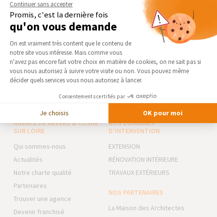
Continuer sans accepter
Poêle à bois ou cheminée ? Comment choisir ?
Promis, c'est la dernière fois
qu'on vous demande
Vous voulez un système de chauffage au bois dans votre
maison,...
Plateforme de Gestion du Consentement 
On est vraiment très content que le contenu de
notre site vous intéresse. Mais comme vous
Axeptio consent
n'avez pas encore fait votre choix en matière de cookies, on ne sait pas si
vous nous autorisez à suivre votre visite ou non. Vous pouvez même
VOIR TOUS LES CONSEILS ET INFOS
décider quels services vous nous autorisez à lancer.
Consentements certifiés par
Je choisis
OK pour moi
AGENCE DE NEVERS & COSNE
NOS DOMAINES
SUR LOIRE
D’INTERVENTION
Qui sommes-nous
EXTENSION
Actualités
RÉNOVATION INTÉRIEURE
Notre charte qualité
TRAVAUX EXTÉRIEURS
Partenaires
NOS PARTENAIRES
Trouver une agence
La Maison des Architectes
Devenir franchisé