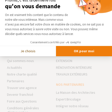
Promis, c'est la dernière fois
Séléctionnez en toute liberté vos artisans et les travaux
qu'on vous demande
peuvent commencer !
Plateforme de Gestion du Consentement 
On est vraiment très content que le contenu de
notre site vous intéresse. Mais comme vous
Axeptio consent
DEMANDER UN DEVIS GRATUIT
n'avez pas encore fait votre choix en matière de cookies, on ne sait pas si
vous nous autorisez à suivre votre visite ou non. Vous pouvez même
décider quels services vous nous autorisez à lancer.
Consentements certifiés par
AGENCE DE NEVERS & COSNE
NOS DOMAINES
Je choisis
OK pour moi
SUR LOIRE
D’INTERVENTION
Qui sommes-nous
EXTENSION
Actualités
RÉNOVATION INTÉRIEURE
Notre charte qualité
TRAVAUX EXTÉRIEURS
Partenaires
NOS PARTENAIRES
Trouver une agence
La Maison des Architectes
Devenir franchisé
Expert Bricolage
Foire aux Questions
Intégrer notre réseau
Conditions générales