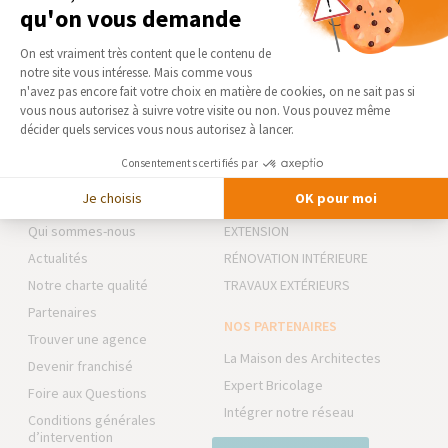
qu'on vous demande
peuvent commencer !
Plateforme de Gestion du Consentement 
On est vraiment très content que le contenu de
notre site vous intéresse. Mais comme vous
DEMANDER UN DEVIS GRATUIT
Axeptio consent
n'avez pas encore fait votre choix en matière de cookies, on ne sait pas si
vous nous autorisez à suivre votre visite ou non. Vous pouvez même
décider quels services vous nous autorisez à lancer.
Consentements certifiés par
AGENCE DE NEVERS & COSNE
NOS DOMAINES
Je choisis
OK pour moi
SUR LOIRE
D’INTERVENTION
Qui sommes-nous
EXTENSION
Actualités
RÉNOVATION INTÉRIEURE
Notre charte qualité
TRAVAUX EXTÉRIEURS
Partenaires
NOS PARTENAIRES
Trouver une agence
La Maison des Architectes
Devenir franchisé
Expert Bricolage
Foire aux Questions
Intégrer notre réseau
Conditions générales
d’intervention