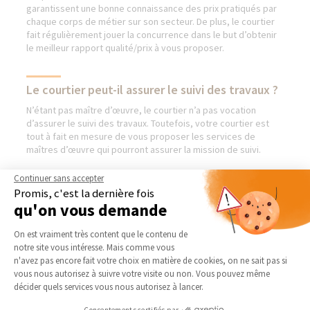
garantissent une bonne connaissance des prix pratiqués par
chaque corps de métier sur son secteur. De plus, le courtier
fait régulièrement jouer la concurrence dans le but d’obtenir
le meilleur rapport qualité/prix à vous proposer.
Le courtier peut-il assurer le suivi des travaux ?
N’étant pas maître d’œuvre, le courtier n’a pas vocation
d’assurer le suivi des travaux. Toutefois, votre courtier est
tout à fait en mesure de vous proposer les services de
maîtres d’œuvre qui pourront assurer la mission de suivi.
Continuer sans accepter
Promis, c'est la dernière fois
qu'on vous demande
AGENCE DE NEVERS & COSNE
NOS DOMAINES
SUR LOIRE
D’INTERVENTION
Plateforme de Gestion du Consentement 
On est vraiment très content que le contenu de
Qui sommes-nous
EXTENSION
notre site vous intéresse. Mais comme vous
Axeptio consent
n'avez pas encore fait votre choix en matière de cookies, on ne sait pas si
Actualités
RÉNOVATION INTÉRIEURE
vous nous autorisez à suivre votre visite ou non. Vous pouvez même
Notre charte qualité
TRAVAUX EXTÉRIEURS
décider quels services vous nous autorisez à lancer.
Partenaires
NOS PARTENAIRES
Consentements certifiés par