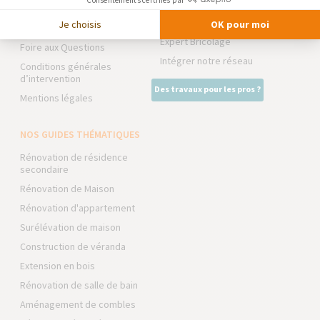
Trouver une agence
La Maison des Architectes
Je choisis
OK pour moi
Devenir franchisé
Expert Bricolage
Foire aux Questions
Intégrer notre réseau
Conditions générales
d’intervention
Des travaux pour les pros ?
Mentions légales
NOS GUIDES THÉMATIQUES
Rénovation de résidence
secondaire
Rénovation de Maison
Rénovation d'appartement
Surélévation de maison
Construction de véranda
Extension en bois
Rénovation de salle de bain
Aménagement de combles