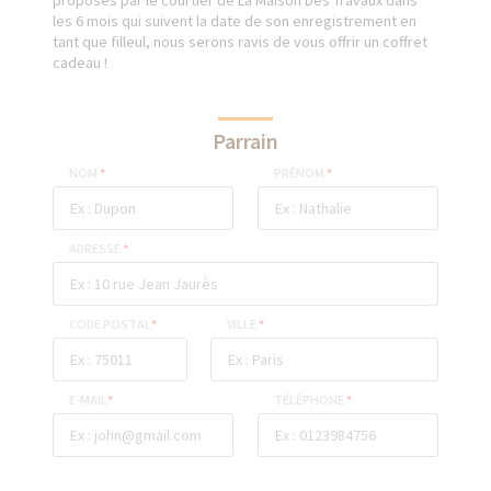
proposés par le courtier de La Maison Des Travaux dans
les 6 mois qui suivent la date de son enregistrement en
tant que filleul, nous serons ravis de vous offrir un coffret
cadeau !
Parrain
NOM
*
PRÉNOM
*
ADRESSE
*
CODE POSTAL
*
VILLE
*
E-MAIL
*
TÉLÉPHONE
*