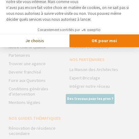
notre site vous intéresse. Mais comme vous
Axeptio consent
n'avez pas encore fait votre choix en matière de cookies, on ne sait pas si
vous nous autorisez à suivre votre visite ou non. Vous pouvez même
AGENCE DE NEVERS & COSNE
NOS DOMAINES
décider quels services vous nous autorisez à lancer.
SUR LOIRE
D’INTERVENTION
Qui sommes-nous
EXTENSION
Consentements certifiés par
Actualités
RÉNOVATION INTÉRIEURE
Je choisis
OK pour moi
Notre charte qualité
TRAVAUX EXTÉRIEURS
Partenaires
NOS PARTENAIRES
Trouver une agence
La Maison des Architectes
Devenir franchisé
Expert Bricolage
Foire aux Questions
Intégrer notre réseau
Conditions générales
d’intervention
Des travaux pour les pros ?
Mentions légales
NOS GUIDES THÉMATIQUES
Rénovation de résidence
secondaire