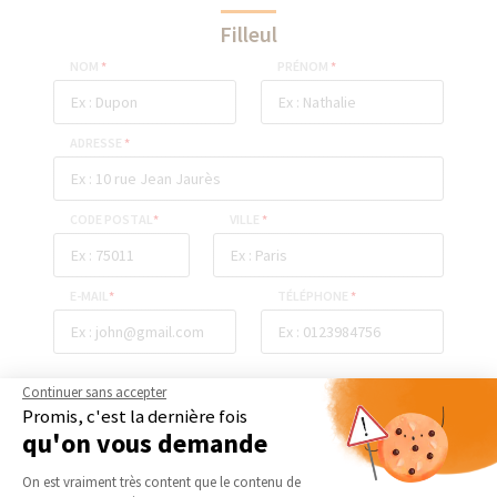
Filleul
NOM
*
PRÉNOM
*
ADRESSE
*
CODE POSTAL
*
VILLE
*
E-MAIL
*
TÉLÉPHONE
*
Continuer sans accepter
ENVOYER
Promis, c'est la dernière fois
qu'on vous demande
Plateforme de Gestion du Consentement 
On est vraiment très content que le contenu de