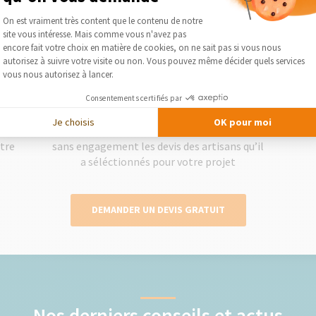
Plateforme de Gestion du Consentement :
On est vraiment très content que le contenu de notre
site vous intéresse. Mais comme vous n'avez pas
Axeptio consent
encore fait votre choix en matière de cookies, on ne sait pas si vous nous
2
autorisez à suivre votre visite ou non. Vous pouvez même décider quels services
vous nous autorisez à lancer.
Consentements certifiés par
Obtenez des devis gratuits
Je choisis
OK pour moi
lise
Le courtier vous présente gratuitement et
Séléc
otre
sans engagement les devis des artisans qu’il
a séléctionnés pour votre projet
DEMANDER UN DEVIS GRATUIT
Nos derniers conseils et actus