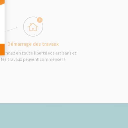
 Personnalisez vos Options
3
Démarrage des travaux
tionnez en toute liberté vos artisans et
les travaux peuvent commencer !