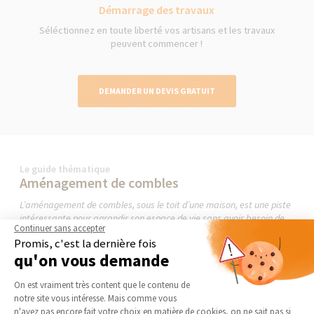
Démarrage des travaux
Séléctionnez en toute liberté vos artisans et les travaux
peuvent commencer !
DEMANDER UN DEVIS GRATUIT
Le guide thématique
Aménagement de combles
L’aménagement de combles, sous le toit d’une maison, est une piste
intéressante pour agrandir son espace de vie sans avoir besoin de
Continuer sans accepter
faire construire une extension ou de surélever sa maison. Il permet
Promis, c'est la dernière fois
d’accueillir, par exemple, une chambre supplémentaire. Tout ce qu’il
qu'on vous demande
faut savoir pour un projet d’agrandissement...
Plateforme de Gestion du Consentement 
On est vraiment très content que le contenu de
LIRE LE GUIDE THÉMATIQUE
notre site vous intéresse. Mais comme vous
Axeptio consent
n'avez pas encore fait votre choix en matière de cookies, on ne sait pas si