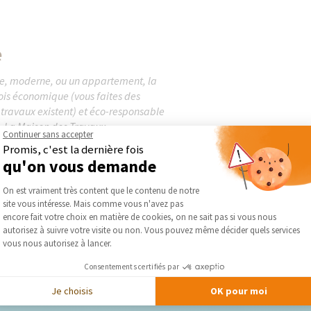
e
ne, moderne, ou un appartement, la
fois économique (vous faites des
travaux existent) et éco-responsable
. La Maison des Travaux...
Continuer sans accepter
Promis, c'est la dernière fois
qu'on vous demande
Plateforme de Gestion du Consentement :
On est vraiment très content que le contenu de notre
site vous intéresse. Mais comme vous n'avez pas
Axeptio consent
encore fait votre choix en matière de cookies, on ne sait pas si vous nous
autorisez à suivre votre visite ou non. Vous pouvez même décider quels services
vous nous autorisez à lancer.
Consentements certifiés par
Je choisis
OK pour moi