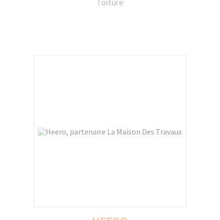
Toiture
Asturienne, enseigne du groupe Saint-
Gobain Distribution Bâtiment France,
spécialisée dans les solutions de toiture et
matériaux de couverture et leader sur le
marché français de la distribution du Zinc et
de la fenêtre de toits Velux affirme son rôle
majeur sur son secteur.