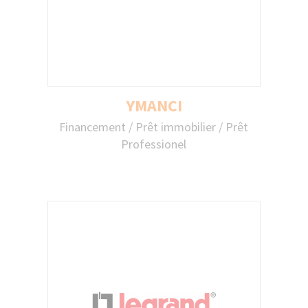
YMANCI
YMANCI
Financement / Prêt immobilier / Prêt
Central Finances, spécialiste du
Professionel
regroupement de crédits