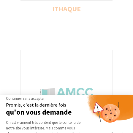
ITHAQUE
ITHAQUE
Ithaque accompagne de A à Z les
particuliers dans leur projet de rénovation
énergétique : réaliser les simulations
thermiques du logement pour construire
les meilleurs scénarios de travaux, trouver
les meilleurs artisans pour réaliser le
chantier, identifier et récupérer toutes les
subventions pour financer le projet.
Continuer sans accepter
Promis, c'est la dernière fois
qu'on vous demande
Plateforme de Gestion du Consentement 
On est vraiment très content que le contenu de
notre site vous intéresse. Mais comme vous