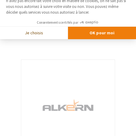
Axeptio consent
n'avez pas encore fait votre choix en matière de cookies, on ne sait pas si
vous nous autorisez à suivre votre visite ou non. Vous pouvez même
décider quels services vous nous autorisez à lancer.
AMCC
AMCC
Consentements certifiés par
Fenêtres
Depuis plus de 75 ans AMCC est
Je choisis
OK pour moi
l’interlocuteur privilégié des professionnels
de la menuiserie.