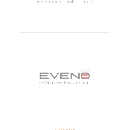
Revêtements sols et murs
Fabricant français de parquets depuis 1840,
HUOT Parquets valorise le bois à travers
des solutions adaptées à chaque projet,
alliant tradition, savoir-faire et innovation.