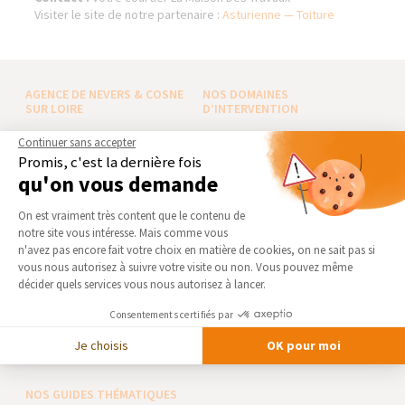
Visiter le site de notre partenaire :
Asturienne — Toiture
AGENCE DE NEVERS & COSNE
NOS DOMAINES
SUR LOIRE
D’INTERVENTION
Qui sommes-nous
EXTENSION
Continuer sans accepter
Promis, c'est la dernière fois
Actualités
RÉNOVATION INTÉRIEURE
qu'on vous demande
Notre charte qualité
TRAVAUX EXTÉRIEURS
Plateforme de Gestion du Consentement 
Partenaires
On est vraiment très content que le contenu de
NOS PARTENAIRES
notre site vous intéresse. Mais comme vous
Trouver une agence
Axeptio consent
n'avez pas encore fait votre choix en matière de cookies, on ne sait pas si
La Maison des Architectes
Devenir franchisé
vous nous autorisez à suivre votre visite ou non. Vous pouvez même
Expert Bricolage
Foire aux Questions
décider quels services vous nous autorisez à lancer.
Intégrer notre réseau
Conditions générales
Consentements certifiés par
d’intervention
Des travaux pour les pros ?
Je choisis
OK pour moi
Mentions légales
NOS GUIDES THÉMATIQUES