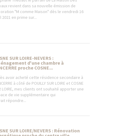
phane Thebaut le parrain de La Maison Des
vaux revient dans sa nouvelle émission de
oration "M comme Maison" dès le vendredi 16
il 2021 en prime sur...
SNE SUR LOIRE-NEVERS :
énagement d'une chambre à
NCERRE proche COSNE...
ès avoir acheté cette résidence secondaire à
CERRE à côté de POUILLY SUR LOIRE et COSNE
 LOIRE, mes clients ont souhaité apporter une
ace de vie supplémentaire qui
ait répondre...
SNE SUR LOIRE/NEVERS : Rénovation
ergétique proche du centre ville...