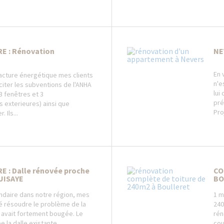
E : Rénovation
NE
En 
 facture énergétique mes clients
n'e
citer les subventions de l'ANHA
lui
3 fenêtres et 3
pré
 exterieures) ainsi que
Pro
. Ils...
E : Dalle rénovée proche
CO
UISAYE
BO
ndaire dans notre région, mes
1 m
té résoudre le problème de la
240
i avait fortement bougée. Le
rén
 la dalle existante...
cou