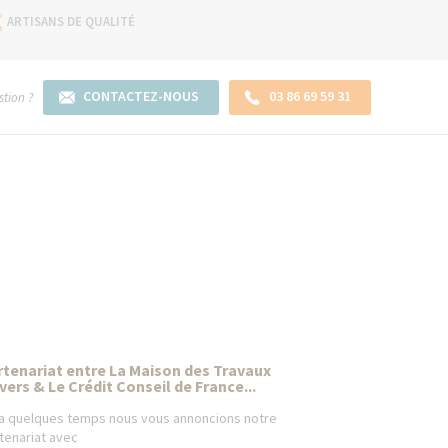
ARTISANS DE QUALITÉ
CONTACTEZ-NOUS
03 86 69 59 31
tion ?
rtenariat entre La Maison des Travaux
vers & Le Crédit Conseil de France...
y'a quelques temps nous vous annoncions notre
tenariat avec