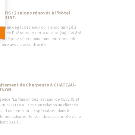
VERS : 2 salons rénovés à l'hôtel
RCURE.
te à un dégât des eaux qui a endommagé 2
ons de l' Hôtel MERCURE à NEVERS(58), j' ai été
tacté pour sélectionner une entreprise de
nture avec une contrainte...
aitement de Charpente à CHATEAU-
INON.
agence "La Maison des Travaux" de NEVERS et
NE SUR LOIRE, a mis en relation un client de
is et une entreprise spécialisée dans le
itement charpente. Loin de sa propriété et ne
hant pas à...