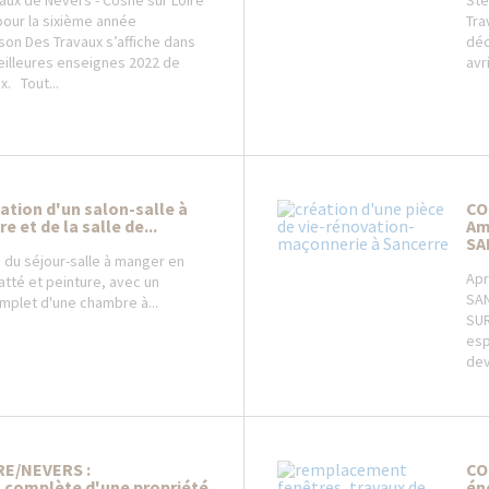
aux de Nevers - Cosne sur Loire
Sté
our la sixième année
Tra
son Des Travaux s’affiche dans
déc
eilleures enseignes 2022 de
avr
x. Tout...
tion d'un salon-salle à
CO
 et de la salle de...
Am
SA
n du séjour-salle à manger en
Apr
atté et peinture, avec un
SAN
mplet d'une chambre à...
SUR
esp
dev
RE/NEVERS :
CO
 complète d'une propriété
én