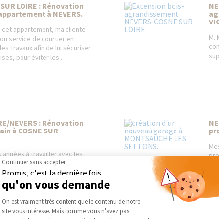
SUR LOIRE : Rénovation
NE
appartement à NEVERS.
ag
VI
 cet appartement, ma cliente
M. 
mon service de courtier en
com
es Travaux afin de lui sécuriser
sup
ises, pour éviter les...
RE/NEVERS : Rénovation
NE
bain à COSNE SUR
pr
Mes
 années à travailler avec les
pro
Continuer sans accepter
M. G c'est aperçu qu'il était
gar
Promis, c'est la dernière fois
r avoir les devis rapidement et
ext
qu'on vous demande
 respecter les délais des...
Plateforme de Gestion du Consentement :
On est vraiment très content que le contenu de notre
site vous intéresse. Mais comme vous n'avez pas