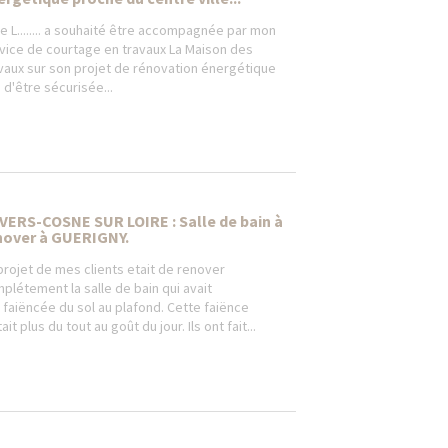
 L........ a souhaité être accompagnée par mon
vice de courtage en travaux La Maison des
vaux sur son projet de rénovation énergétique
n d'être sécurisée...
VERS-COSNE SUR LOIRE : Salle de bain à
nover à GUERIGNY.
projet de mes clients etait de renover
plétement la salle de bain qui avait
 faiëncée du sol au plafond. Cette faiënce
ait plus du tout au goût du jour. Ils ont fait...