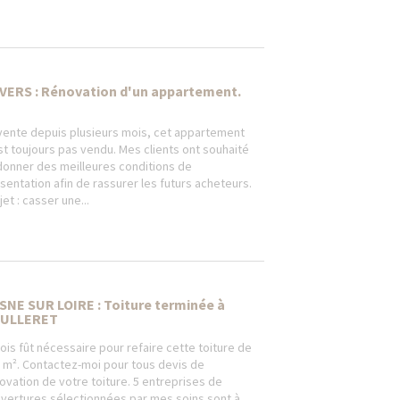
VERS : Rénovation d'un appartement.
vente depuis plusieurs mois, cet appartement
st toujours pas vendu. Mes clients ont souhaité
 donner des meilleures conditions de
sentation afin de rassurer les futurs acheteurs.
jet : casser une...
SNE SUR LOIRE : Toiture terminée à
ULLERET
ois fût nécessaire pour refaire cette toiture de
 m². Contactez-moi pour tous devis de
ovation de votre toiture. 5 entreprises de
vertures sélectionnées par mes soins sont à