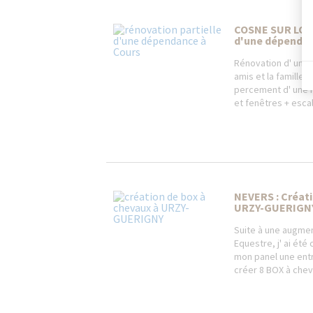
COSNE SUR LOIR
d'une dépenda
Rénovation d' une 
amis et la famille. 
percement d' une 
et fenêtres + escal
NEVERS : Créati
URZY-GUERIGN
Suite à une augmen
Equestre, j' ai ét
mon panel une ent
créer 8 BOX à cheva