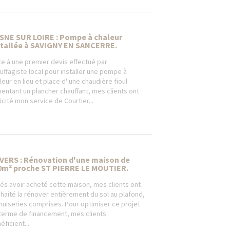
SNE SUR LOIRE : Pompe à chaleur
stallée à SAVIGNY EN SANCERRE.
te à une premier devis effectué par
uffagiste local pour installer une pompe à
leur en lieu et place d' une chaudière fioul
mentant un plancher chauffant, mes clients ont
licité mon service de Courtier...
VERS : Rénovation d'une maison de
0m² proche ST PIERRE LE MOUTIER.
és avoir acheté cette maison, mes clients ont
haité la rénover entièrement du sol au plafond,
uiseries comprises. Pour optimiser ce projet
terme de financement, mes clients
éficient...