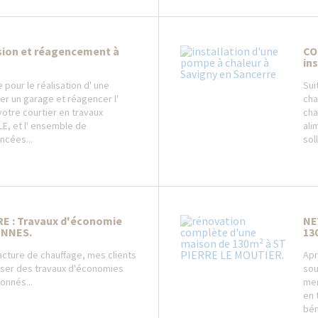
sion et réagencement à
CO
in
pour le réalisation d' une
Sui
er un garage et réagencer l'
cha
votre courtier en travaux
cha
E, et l' ensemble de
ali
ncées...
sol
E : Travaux d'économie
NE
ENNES.
13
facture de chauffage, mes clients
Apr
iser des travaux d'économies
sou
onnés...
men
en 
bén