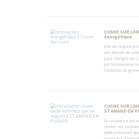
COSNE SUR LOIR
énergétique.
Afin de reduire la
ont décidé de solli
pour changer les 1
portes(menuiseries
l'isolation du grenier
COSNE SUR LOIR
ST AMAND EN P
En résidence seco
clients ont souhai
dalle intèrieure qu
projet est d'enlevée