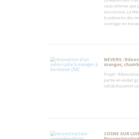
La Maison Des Trav
vous informe que p
successive, La Mai
le palmarès des m
courtage en travau
NEVERS : Rénova
manger, chambre
Projet : Rénovatio
partie en enduit gr
rafraîchissemnt co
COSNE SUR LOI
Reconstruction