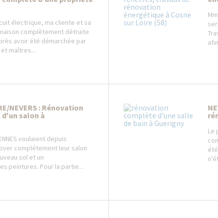
Mme
rcuit électrique, ma cliente et sa
ser
r maison complètement détruite
Tra
Après avoir été démarchée par
afi
et maîtres...
RE/NEVERS : Rénovation
NE
t d'un salon à
ré
Le 
YENNES voulaient depuis
com
over complétement leur salon
été
ouveau sol et un
n'ét
s peintures. Pour la partie...