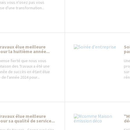
mais vous n'osez pas vous
isse d'une transformation...
ravaux élue meilleure
So
our la huitième année...
pa
mense fierté que nous vous
Une
Maison des Travaux a été une
pro
nnée de succès en étant élue
sur
 de l'année 2024 pour...
rén
ravaux élue meilleure
"M
ur sa qualité de service...
dé