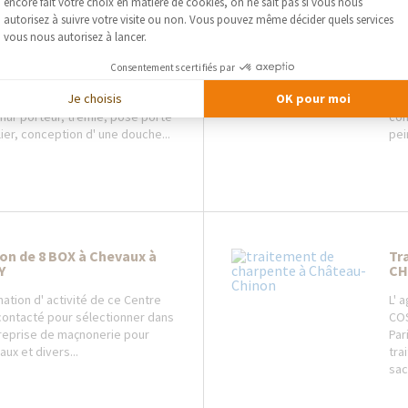
Axeptio consent
encore fait votre choix en matière de cookies, on ne sait pas si vous nous
autorisez à suivre votre visite ou non. Vous pouvez même décider quels services
vous nous autorisez à lancer.
E : Rénovation partielle
NE
nce à COURS.
ME
Consentements certifiés par
dépendance pour acceuillir les
Sui
Je choisis
OK pour moi
Travaux effectués : dallage,
sal
mur porteur, trémie, pose porte
con
ier, conception d' une douche...
pei
on de 8 BOX à Chevaux à
Tr
Y
CH
ation d' activité de ce Centre
L' 
é contacté pour sélectionner dans
COS
reprise de maçnonerie pour
Par
ux et divers...
tra
sac