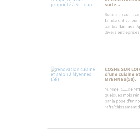
suite...
Suite à un court ci
famille ont vu leu
par les flammes. 
divers entreprises 
COSNE SUR LOI
d'une cuisine e
MYENNES(58).
M. Mme R......de M
quelques mois rén
par la pose d'un n
rafraîchissement de