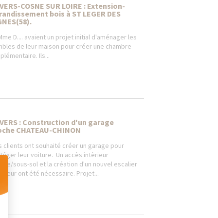
VERS-COSNE SUR LOIRE : Extension-
randissement bois à ST LEGER DES
GNES(58).
Mme D.... avaient un projet initial d'aménager les
bles de leur maison pour créer une chambre
plémentaire. Ils...
VERS : Construction d'un garage
oche CHATEAU-CHINON
 clients ont souhaité créer un garage pour
téger leur voiture. Un accès intèrieur
age/sous-sol et la création d'un nouvel escalier
èrieur ont été nécessaire. Projet...
 Personnalisez vos Options