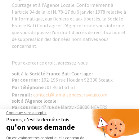
Courtage et à l’Agence Locale. Conformément à
l'article 34 de la loi N. 78-17 du 6 janvier 1978 relative à
l'informatique, aux fichiers et aux libertés, la Société
France Bati Courtage et l’Agence locale vous informe
que vous disposez d'un droit d'accès de rectification et
de suppression des données nominatives vous
concernant.
Pour exercer ce droit, adressez-vous :
soit à la Société France Bati Courtage :
Par courrier :
192-196 rue Houdan 92 330 Sceaux
Par téléphone :
01 46 61 61 61
Par mail :
contact@lamaisondestravaux.com
soit à l’Agence locale :
Par courrier :
47 rue de Marzy - 58000 NEVERS
Continuer sans accepter
Par téléphone :
03 86 69 59 31
Promis, c'est la dernière fois
Par mail :
qu'on vous demande
christophe.marville@lamaisondestravaux.com
Plateforme de Gestion du Consentement 
On est vraiment très content que le contenu de