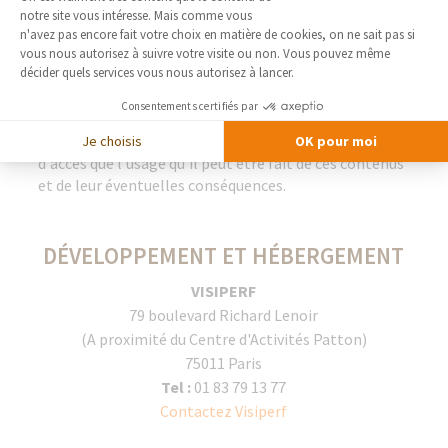
notre site vous intéresse. Mais comme vous
LIENS
Axeptio consent
n'avez pas encore fait votre choix en matière de cookies, on ne sait pas si
vous nous autorisez à suivre votre visite ou non. Vous pouvez même
décider quels services vous nous autorisez à lancer.
Les liens proposés vers d'autres sites sont
communiqués à titre indicatif et ne sauraient engager
Consentements certifiés par
la responsabilité de la Société France Bati Courtage,
tant en ce qui concerne les contenus et les conditions
Je choisis
OK pour moi
d'accès que l'usage qu'il peut être fait de ces contenus
et de leur éventuelles conséquences.
DÉVELOPPEMENT ET HÉBERGEMENT
VISIPERF
79 boulevard Richard Lenoir
(A proximité du Centre d'Activités Patton)
75011 Paris
Tel :
01 83 79 13 77
Contactez Visiperf