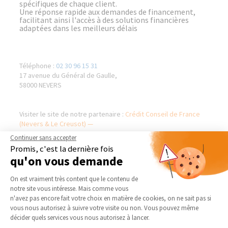
spécifiques de chaque client.
Une réponse rapide aux demandes de financement,
facilitant ainsi l'accès à des solutions financières
adaptées dans les meilleurs délais
Téléphone :
02 30 96 15 31
17 avenue du Général de Gaulle,
58000 NEVERS
Visiter le site de notre partenaire :
Crédit Conseil de France
(Nevers & Le Creusot) —
Continuer sans accepter
Promis, c'est la dernière fois
qu'on vous demande
AGENCE DE NEVERS & COSNE
NOS DOMAINES
Plateforme de Gestion du Consentement 
SUR LOIRE
D’INTERVENTION
On est vraiment très content que le contenu de
notre site vous intéresse. Mais comme vous
Qui sommes-nous
EXTENSION
Axeptio consent
n'avez pas encore fait votre choix en matière de cookies, on ne sait pas si
Actualités
RÉNOVATION INTÉRIEURE
vous nous autorisez à suivre votre visite ou non. Vous pouvez même
décider quels services vous nous autorisez à lancer.
Notre charte qualité
TRAVAUX EXTÉRIEURS