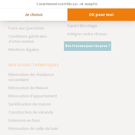
Partenaires
Consentements certifiés par
NOS PARTENAIRES
Trouver une agence
Je choisis
OK pour moi
La Maison des Architectes
Devenir franchisé
Expert Bricolage
Foire aux Questions
Intégrer notre réseau
Conditions générales
d’intervention
Des travaux pour les pros ?
Mentions légales
NOS GUIDES THÉMATIQUES
Rénovation de résidence
secondaire
Rénovation de Maison
Rénovation d'appartement
Surélévation de maison
Construction de véranda
Extension en bois
Rénovation de salle de bain