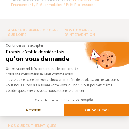
Financement / Prêt immobilier / Prêt Professionel
AGENCE DE NEVERS & COSNE
NOS DOMAINES
SUR LOIRE
D’INTERVENTION
Qui sommes-nous
EXTENSION
Continuer sans accepter
Promis, c'est la dernière fois
Actualités
RÉNOVATION INTÉRIEURE
qu'on vous demande
Notre charte qualité
TRAVAUX EXTÉRIEURS
Plateforme de Gestion du Consentement 
Partenaires
On est vraiment très content que le contenu de
NOS PARTENAIRES
notre site vous intéresse. Mais comme vous
Trouver une agence
Axeptio consent
n'avez pas encore fait votre choix en matière de cookies, on ne sait pas si
La Maison des Architectes
Devenir franchisé
vous nous autorisez à suivre votre visite ou non. Vous pouvez même
Expert Bricolage
Foire aux Questions
décider quels services vous nous autorisez à lancer.
Intégrer notre réseau
Conditions générales
Consentements certifiés par
d’intervention
Des travaux pour les pros ?
Je choisis
OK pour moi
Mentions légales
NOS GUIDES THÉMATIQUES