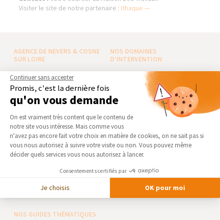
Visiter le site de notre partenaire :
Ithaque —
AGENCE DE NEVERS & COSNE
NOS DOMAINES
SUR LOIRE
D’INTERVENTION
Qui sommes-nous
EXTENSION
Continuer sans accepter
Promis, c'est la dernière fois
Actualités
RÉNOVATION INTÉRIEURE
qu'on vous demande
Notre charte qualité
TRAVAUX EXTÉRIEURS
Plateforme de Gestion du Consentement 
Partenaires
On est vraiment très content que le contenu de
NOS PARTENAIRES
notre site vous intéresse. Mais comme vous
Trouver une agence
Axeptio consent
n'avez pas encore fait votre choix en matière de cookies, on ne sait pas si
La Maison des Architectes
Devenir franchisé
vous nous autorisez à suivre votre visite ou non. Vous pouvez même
Expert Bricolage
Foire aux Questions
décider quels services vous nous autorisez à lancer.
Intégrer notre réseau
Conditions générales
Consentements certifiés par
d’intervention
Des travaux pour les pros ?
Je choisis
OK pour moi
Mentions légales
NOS GUIDES THÉMATIQUES