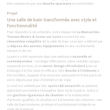
être remplacée par une
douche spacieuse
et confortable.
Projet
Une salle de bain transformée avec style et
fonctionnalité
Pour répondre à ces attentes, notre équipe de
La Maison Des
Travaux Nevers & Cosne-sur-Loire
a orchestré une
rénovation complète
de la salle de bain. Le projet a débuté par
la
dépose des anciens équipements
et des revêtements
muraux et de sol.
La pièce a été repensée dans une ambiance
naturelle et
contemporaine
: carrelage effet pierre claire, meuble vasque
suspendu en bois, et un
miroir design rétroéclairé
pour un
éclairage à la fois doux et efficace. Une
douche à l’italienne
a
été installée, équipée d’un receveur extra-plat et d’une paroi en
verre dépoli pour plus d’intimité et de style.
Le tout est sublimé par des
spots LED encastrés
au plafond,
apportant une lumière homogène dans toute la pièce. Grâce à
une
gestion rigoureuse du chantier
et la mobilisation
d’artisans qualifiés, le résultat est à la hauteur des attentes : une
salle de bain moderne, pratique et parfaitement intégrée au
style de la maison.