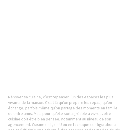
Cuisine en L, en U ou en I : que choisir pour
votre intérieur ?
Rénover sa cuisine, c’est repenser l’un des espaces les plus
vivants de la maison. C’est là qu’on prépare les repas, qu’on
échange, parfois même qu’on partage des moments en famille
ou entre amis. Mais pour qu’elle soit agréable à vivre, votre
cuisine doit être bien pensée, notamment au niveau de son
agencement. Cuisine en L, en U ou en I : chaque configuration a