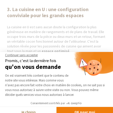
3. La cuisine en U : une configuration
conviviale pour les grands espaces
La cuisine en U est sans aucun doute la configuration la plus
généreuse en matière de rangements et de plans de travail. Elle
occupe trois murs de la pièce ou deux murs et un retour, formant
un véritable cocon fonctionnel autour de l’utilisateur. C’est la
solution rêvée pour les passionnés de cuisine qui aiment avoir
tout sous la main et un
espace optimisé
.
Continuer sans accepter
Promis, c'est la dernière fois
Ce type de cuisine permet une organisation très fluide des
qu'on vous demande
postes de travail. L’utilisateur se retrouve littéralement au
centre de son espace, ce qui limite les déplacements superflus
Plateforme de Gestion du Consentement 
On est vraiment très content que le contenu de
et améliore la productivité. C’est une configuration idéale pour
notre site vous intéresse. Mais comme vous
cuisiner à plusieurs
, ou tout simplement profiter d’un grand
Axeptio consent
n'avez pas encore fait votre choix en matière de cookies, on ne sait pas si
confort d’utilisation.
vous nous autorisez à suivre votre visite ou non. Vous pouvez même
décider quels services vous nous autorisez à lancer.
Elle est également très appréciée dans les cuisines fermées ou
semi-ouvertes, où elle délimite clairement l’espace sans pour
Consentements certifiés par
autant l’isoler totalement. Il est aussi possible d’intégrer un
comptoir ou une table snack sur l’une des branches du "U" pour
Je choisis
OK pour moi