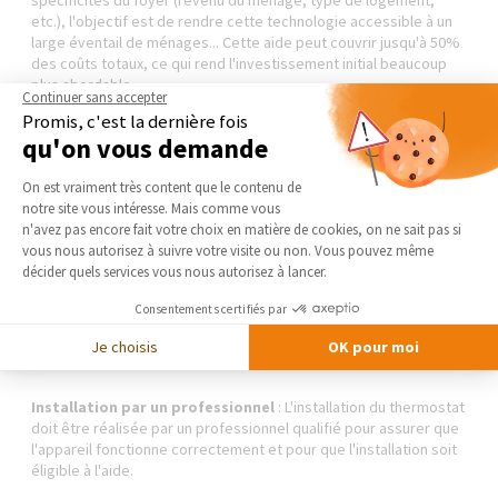
spécificités du foyer (revenu du ménage, type de logement,
etc.), l'objectif est de rendre cette technologie accessible à un
large éventail de ménages... Cette aide peut couvrir jusqu'à 50%
des coûts totaux, ce qui rend l'investissement initial beaucoup
plus abordable.
Continuer sans accepter
Promis, c'est la dernière fois
qu'on vous demande
Pour bénéficier de cette aide, il y a plusieurs critères à
Plateforme de Gestion du Consentement 
respecter :
On est vraiment très content que le contenu de
notre site vous intéresse. Mais comme vous
Propriété du logement
: Vous devez être propriétaire du
Axeptio consent
n'avez pas encore fait votre choix en matière de cookies, on ne sait pas si
logement ou bien le louer, avec l'accord du propriétaire pour
vous nous autorisez à suivre votre visite ou non. Vous pouvez même
effectuer les améliorations.
décider quels services vous nous autorisez à lancer.
Consentements certifiés par
Conformité du matériel
: Le thermostat connecté acheté doit
répondre à certaines normes techniques spécifiées par le
Je choisis
OK pour moi
gouvernement pour garantir son efficacité énergétique.
Installation par un professionnel
: L'installation du thermostat
doit être réalisée par un professionnel qualifié pour assurer que
l'appareil fonctionne correctement et pour que l'installation soit
éligible à l'aide.